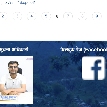
०३।०२) का निर्णयहरु.pdf
. ७१ (मिति २०७८।०३।०२) का निर्णयहरु
2
3
4
5
6
7
8
9
सूचना अधिकारी
फेसबुक पेज (Facebo