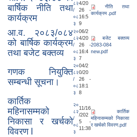
८२
4/20
बार्षिक नीति तथा
नीति तथा
/
26 -
कार्यक्रम .pdf
कार्यक्रम
०८
16:5
३
9
आ.व. २०८३/०८४
२०
06/2
८२
4/20
बजेट बक्तव्य
को बार्षिक कार्यक्रम
/
26 -
2083-084
तथा बजेट बक्तव्य
०८
16:4
new.pdf
३
7
२०
04/2
सूचनाको हक सम्बन्धी त्रैमासिक स्वत: प्रकाशन (Proactive Disclosure)
गणक नियुक्ति
८२
0/20
/
26 -
सम्बन्धी सूचना।
०८
18:1
३
8
कार्तिक
२०
11/16
महिनासम्मको
८२
कार्तिक
/202
/
महिनासम्मको निकासा
निकासा र खर्चको
5 -
०८
र खर्चको विवरण.pdf
11:38
विवरण l
३