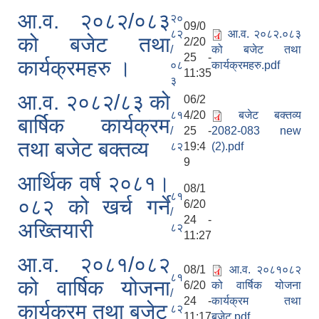
आ.व. २०८२/०८३
२०
09/0
८२
आ.व. २०८२.०८३
को बजेट तथा
2/20
/
को बजेट तथा
25 -
कार्यक्रमहरु ।
०८
कार्यक्रमहरु.pdf
11:35
३
आ.व. २०८२/८३ को
06/2
८१
4/20
बजेट बक्तव्य
बार्षिक कार्यक्रम
/
25 -
2082-083 new
तथा बजेट बक्तव्य
८२
19:4
(2).pdf
9
आर्थिक वर्ष २०८१।
08/1
८१
०८२ को खर्च गर्ने
6/20
/
24 -
अख्तियारी
८२
11:27
आ.व. २०८१/०८२
08/1
आ.व. २०८१०८२
८१
को वार्षिक योजना
6/20
को वार्षिक योजना
/
24 -
कार्यक्रम तथा
कार्यक्रम तथा बजेट
८२
11:17
बजेट.pdf