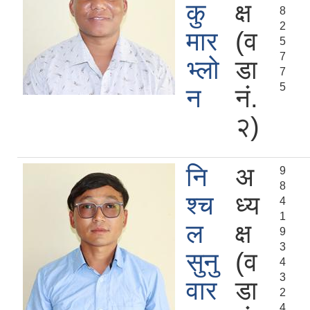
कु
क्ष
8
2
मार
(व
5
7
भ्लो
डा
7
5
न
नं.
२)
नि
अ
9
8
श्च
ध्य
4
1
ल
क्ष
9
3
सुनु
(व
4
3
वार
डा
2
4