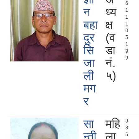
6
न
ध्य
1
1
बहा
क्ष
1
0
दुर
(व
5
1
सि
डा
9
9
जा
नं.
ली
५)
मग
र
सा
महि
9
8
न्ती
ला
6