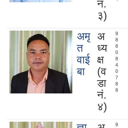
नं.
३)
अमृ
अ
9
8
त
ध्य
8
0
वाई
क्ष
8
4
बा
(व
0
7
डा
8
8
नं.
४)
ज्ञा
अ
9