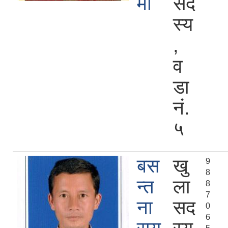
मी
सद
स्य
,
व
डा
नं.
५
बस
खु
9
8
न्त
ला
8
7
ना
सद
0
6