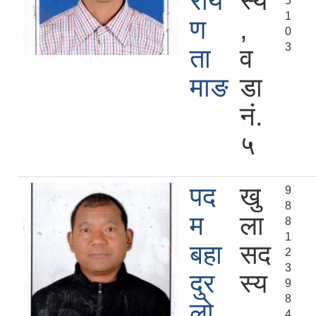
राय
स्य
5
1
ण
,
0
3
ता
व
माङ
डा
नं.
५
पद
खु
9
8
म
ला
8
1
बहा
सद
2
3
दुर
स्य
9
8
लो
,
4