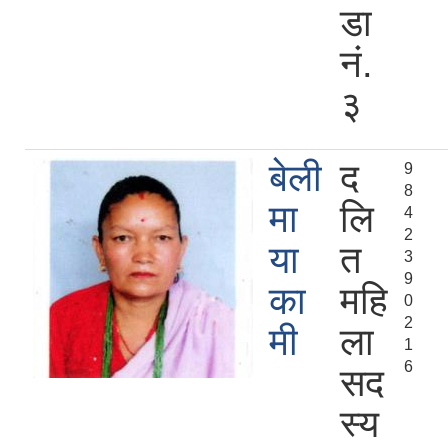
डा
नं.
३
बेली
द
9
8
मा
लि
4
2
या
त
3
9
का
महि
0
2
मी
ला
1
6
सद
स्य