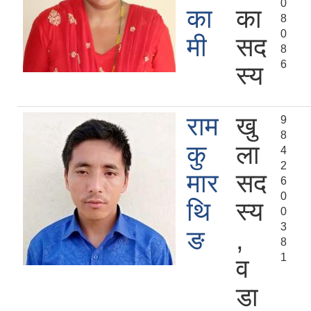
0
का
का
8
0
मी
सद
8
6
स्य
राम
खु
9
8
कु
ला
4
2
मार
सद
6
0
थि
स्य
0
3
ङ
,
8
1
व
डा