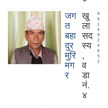
जग
खु
9
6
त
ला
1
4
बहा
सद
9
2
दुर
स्य
4
8
मुरि
,
5
2
मग
व
र
डा
नं.
४