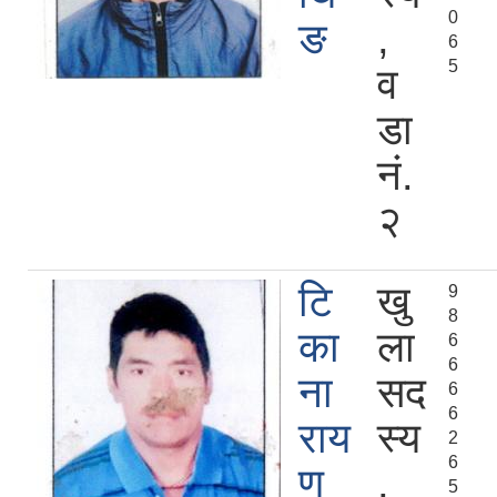
0
ङ
,
6
5
व
डा
नं.
२
टि
खु
9
8
का
ला
6
6
ना
सद
6
6
राय
स्य
2
6
ण
,
5