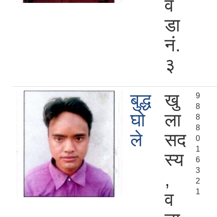
व
डा
नं.
३
बुद्ध
खु
9
8
घो
ला
8
8
ले
सद
0
1
स्य
6
3
,
2
1
व