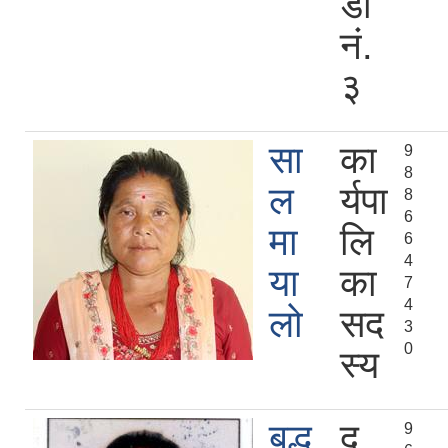
डा
नं.
३
सा
का
9
8
ल
र्यपा
8
6
मा
लि
6
4
या
का
7
4
लो
सद
3
0
स्य
बुद्ध
द
9