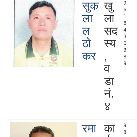
सुक
खु
9
6
ला
ला
1
6
ल
सद
4
3
ठो
स्य
0
3
कर
,
8
9
व
डा
नं.
४
रमा
का
9
8