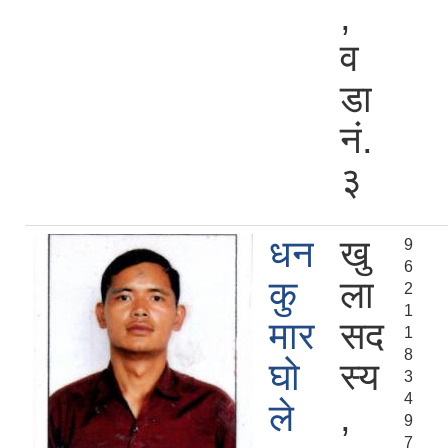
,
व
डा
नं.
३
धन
खु
9
6
कु
ला
2
1
मार
सद
1
8
घो
स्य
3
4
ले
,
9
7