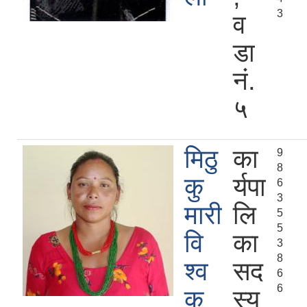
3
व
डा
नं.
५
मिठु
का
9
8
कु
र्यपा
6
3
मारी
लि
5
5
वि
का
3
8
श्व
सद
6
6
क
स्य