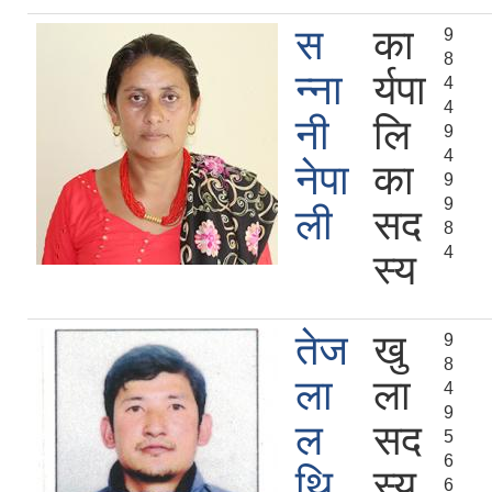
स
का
9
8
न्ना
र्यपा
4
4
नी
लि
9
4
नेपा
का
9
9
ली
सद
8
4
स्य
तेज
खु
9
8
ला
ला
4
9
ल
सद
5
6
थि
स्य
6