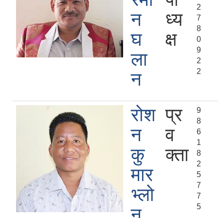
2
न
ध्य
7
8
घ
क्ष
0
9
ला
2
2
न
रोश
प्र
9
8
न
व
6
1
कु
क्ता
8
2
मार
5
7
भ्लो
7
5
न