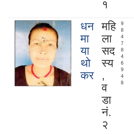
१
धन
महि
9
8
मा
ला
4
7
या
सद
8
4
थो
स्य
6
9
कर
,
4
8
व
डा
नं.
२