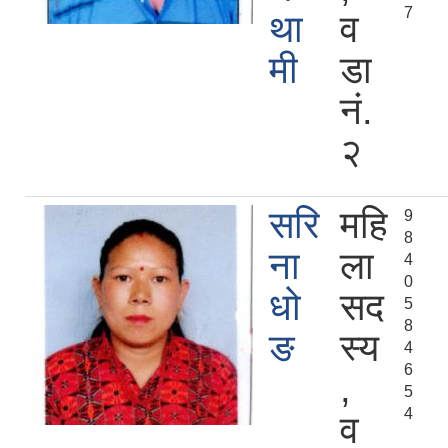
7
था
व
मी
डा
नं.
२
सरि
महि
9
8
ना
ला
4
0
धो
सद
5
8
ङ
स्य
4
6
,
5
4
व