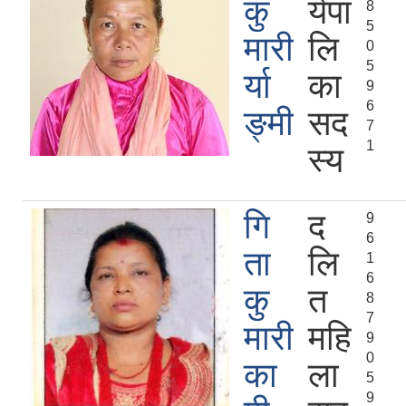
कु
र्यपा
8
5
मारी
लि
0
5
र्या
का
9
6
ङ्मी
सद
7
1
स्य
गि
द
9
6
ता
लि
1
6
कु
त
8
7
मारी
महि
9
0
का
ला
5
9