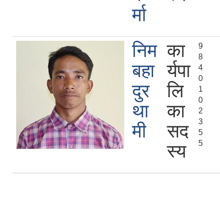
र्मा
निम
का
9
8
बहा
र्यपा
4
0
दुर
लि
1
0
था
का
2
3
मी
सद
5
5
स्य