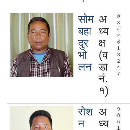
सोम
अ
9
8
बहा
ध्य
4
2
दुर
क्ष
6
1
भो
(व
3
2
लन
डा
4
7
नं.
१)
रोश
अ
9
8
न
ध्य
6
1