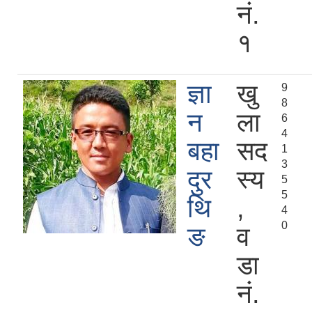
नं.
१
ज्ञा
खु
9
8
न
ला
6
4
बहा
सद
1
3
दुर
स्य
5
5
थि
,
4
0
ङ
व
डा
नं.