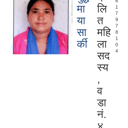
6
मा
लि
1
7
या
त
9
7
सा
महि
8
1
र्की
ला
0
4
सद
स्य
,
व
डा
नं.
४