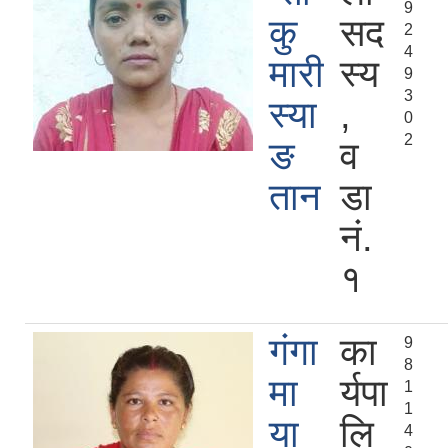
9
कु
सद
2
4
मारी
स्य
9
3
स्या
,
0
2
ङ
व
तान
डा
नं.
१
गंगा
का
9
8
मा
र्यपा
1
1
या
लि
4