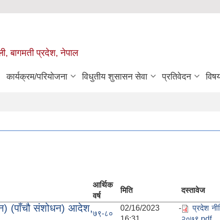
ुली, बागमती प्रदेश, नेपाल
कार्यक्रम/परियोजना
विधुतीय शुसासन सेवा
प्रतिवेदन
विष
आर्थिक
मिति
दस्तावेज
वर्ष
) (पाँचौ संशोधन) आदेश,
02/16/2023 -
प्रदेश न
७९-८०
16:31
२०७९.pdf