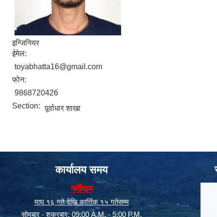
इन्जिनियर
ईमेल:
toyabhatta16@gmail.com
फोन:
9868720426
Section:
पूर्वाधार शाखा
कार्यालय समय
गर्मीयाम
माघ १६ गते देखि कार्त्तिक १५ गतेसम्म
सोमबार - शक्रबार: 09:00 A.M. - 5:00 P.M.