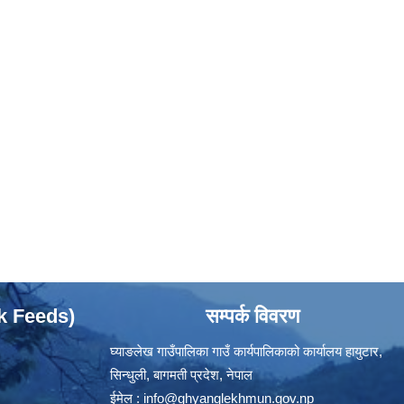
ok Feeds)
सम्पर्क विवरण
घ्याङलेख गाउँपालिका गाउँ कार्यपालिकाको कार्यालय हायुटार,
सिन्धुली, बागमती प्रदेश, नेपाल
ईमेल :
info@ghyanglekhmun.gov.np