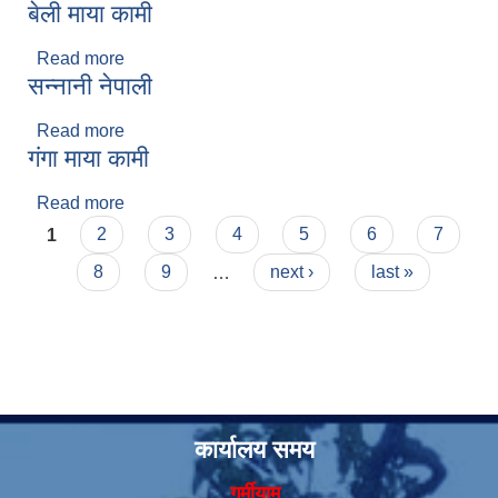
बेली माया कामी
Read more
about बेली माया कामी
सन्नानी नेपाली
Read more
about सन्नानी नेपाली
गंगा माया कामी
Read more
about गंगा माया कामी
Pages
1
2
3
4
5
6
7
सूचनाको हक सम्बन्धी त्रैमासिक स्वत: प्रकाशन (Proactive Disclosure)
8
9
…
next ›
last »
कार्यालय समय
गर्मीयाम