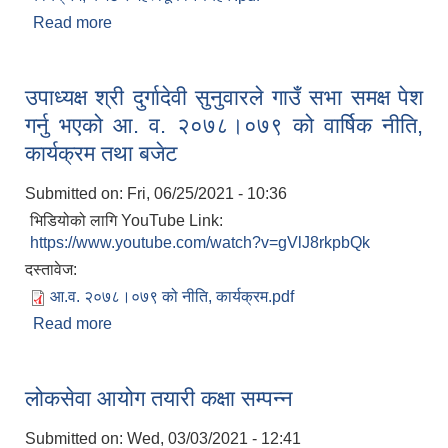
Read more
about घ्याङलेख गाउँपालिकाको आ. व. २०७८।०७९ को
लागि नवौं गाउँ सभाबाट स्वीकृत नीति, कार्यक्रम, बजेट र
महत्वपूर्ण निर्णयहरु
उपाध्यक्ष श्री दुर्गादेवी सुनुवारले गाउँ सभा समक्ष पेश
गर्नु भएको आ. व. २०७८।०७९ को वार्षिक नीति,
कार्यक्रम तथा बजेट
Submitted on:
Fri, 06/25/2021 - 10:36
भिडियोको लागि YouTube Link:
सूचनाको हक सम्बन्धी त्रैमासिक स्वत: प्रकाशन (Proactive Disclosure)
https://www.youtube.com/watch?v=gVlJ8rkpbQk
दस्तावेज:
आ.व. २०७८।०७९ को नीति, कार्यक्रम.pdf
Read more
about उपाध्यक्ष श्री दुर्गादेवी सुनुवारले गाउँ सभा समक्ष पेश
गर्नु भएको आ. व. २०७८।०७९ को वार्षिक नीति, कार्यक्रम
तथा बजेट
लोकसेवा आयोग तयारी कक्षा सम्पन्न
Submitted on:
Wed, 03/03/2021 - 12:41